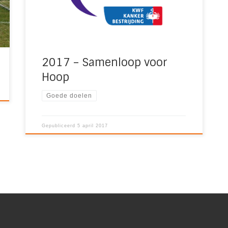
jaar gaat naar het […]
2017 – Samenloop voor
Hoop
Goede doelen
Gepubliceerd
5 april 2017