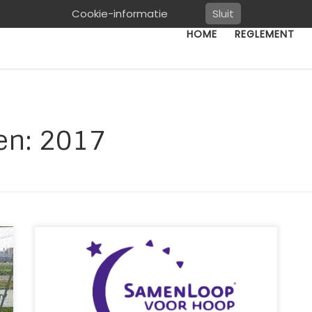
Cookie-informatie
Sluit
HOME
REGLEMENT
ven:
2017
Wij hebben als Pingelcup- organisatie
besloten dat een deel van de opbrengst van
de tussentijdse activiteit (latje trap of ….) dit