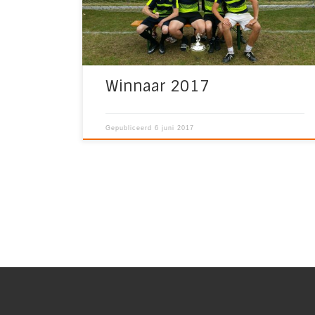
moestuinpelgrims uit Haelen die in een heel
[…]
Winnaar 2017
Gepubliceerd
6 juni 2017