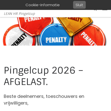
Cookie-informatie
Sluit
Pingelcup
Ga naar inhoud
Search
Me
LEAN HR Pingelcup
Pingelcup 2026 –
AFGELAST.
Beste deelnemers, toeschouwers en
vrijwilligers,