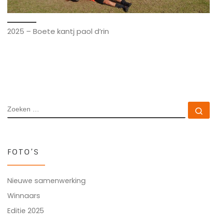
2025 – Boete kantj paol d’rin
ZOEKEN
Zo
FOTO’S
Nieuwe samenwerking
Winnaars
Editie 2025