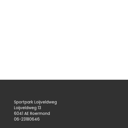
Sportpark Loijveldweg
Loijveldweg 13
6041 AE Roermond
06-23180646