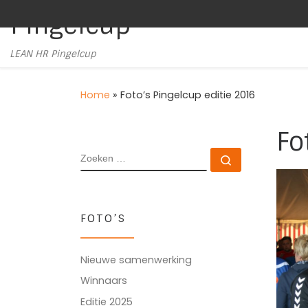
Pingelcup
Ga naar inhoud
LEAN HR Pingelcup
Home
»
Foto’s Pingelcup editie 2016
Fo
ZOEKEN
Zoeken …
FOTO’S
Nieuwe samenwerking
Winnaars
Editie 2025