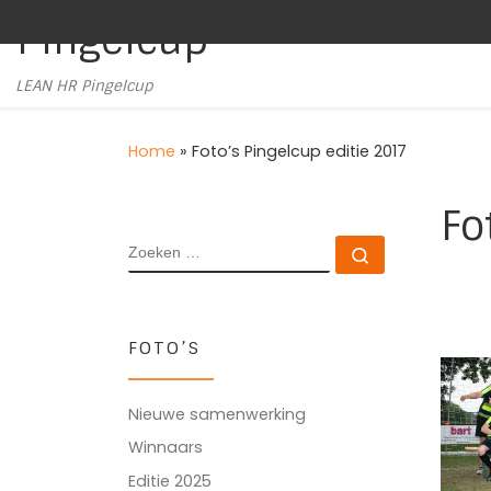
Pingelcup
Ga naar inhoud
LEAN HR Pingelcup
Home
»
Foto’s Pingelcup editie 2017
Fo
ZOEKEN
Zoeken …
FOTO’S
Nieuwe samenwerking
Winnaars
Editie 2025