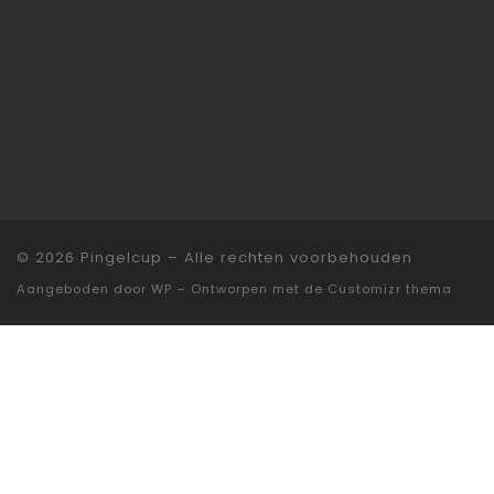
© 2026
Pingelcup
– Alle rechten voorbehouden
Aangeboden door
WP
– Ontworpen met de
Customizr thema