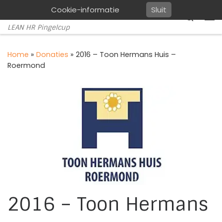
Cookie-informatie
Sluit
Pingelcup
Ga naar inhoud
Search
Me
LEAN HR Pingelcup
Home
»
Donaties
»
2016 – Toon Hermans Huis –
Roermond
2016 – Toon Hermans