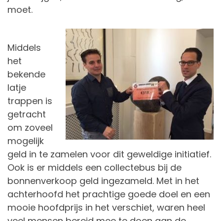
moet.
Middels
het
bekende
latje
trappen is
getracht
om zoveel
mogelijk
geld in te zamelen voor dit geweldige initiatief.
Ook is er middels een collectebus bij de
bonnenverkoop geld ingezameld. Met in het
achterhoofd het prachtige goede doel en een
mooie hoofdprijs in het verschiet, waren heel
veel mensen bereid mee te doen aan de