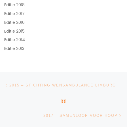
Editie 2018
Editie 2017
Editie 2016
Editie 2015
Editie 2014
Editie 2013
Bericht navigatie
Vorig bericht
2015 – STICHTING WENSAMBULANCE LIMBURG
TERUG NAAR BERICHTEN
Vo
2017 – SAMENLOOP VOOR HOOP